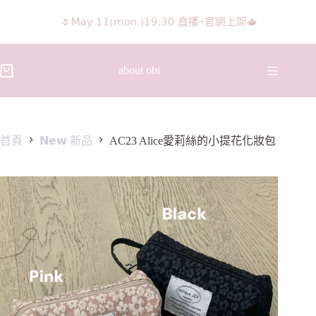
🌷𝖬𝖺𝗒 𝟣𝟣(𝗆𝗈𝗇.)𝟣𝟫:𝟥𝟢 直播+官網上架🫖
about obi
首頁
𝗡𝗲𝘄 新品
AC23 Alice愛莉絲的小提花化妝包