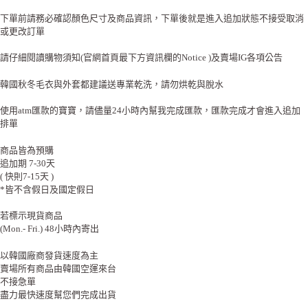
下單前請務必確認顏色尺寸及商品資訊，下單後就是進入追加狀態不接受取消
或更改訂單
請仔細閱讀購物須知(官網首頁最下方資訊欄的Notice )及賣場IG各項公告
韓國秋冬毛衣與外套都建議送專業乾洗，請勿烘乾與脫水
使用atm匯款的寶寶，請儘量24小時內幫我完成匯款，匯款完成才會進入追加
排單
商品皆為預購
追加期 7-30天
( 快則7-15天 )
*皆不含假日及國定假日
若標示現貨商品
(Mon.- Fri.) 48小時內寄出
以韓國廠商發貨速度為主
賣場所有商品由韓國空運來台
不接急單
盡力最快速度幫您們完成出貨