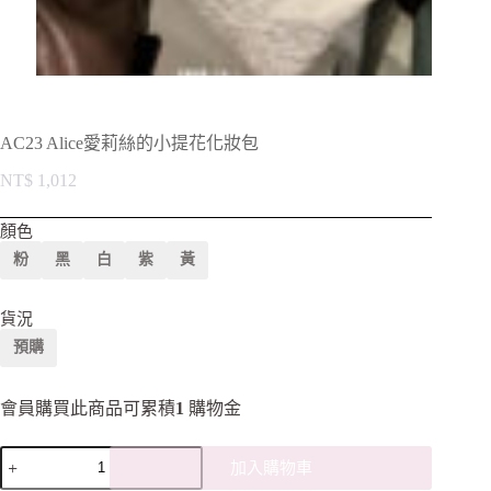
AC23 Alice愛莉絲的小提花化妝包
NT$
1,012
顏色
粉
黑
白
紫
黃
貨況
預購
會員購買此商品可累積
1
購物金
加入購物車