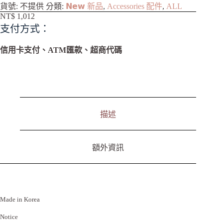
A
貨號:
不提供
分類:
𝗡𝗲𝘄 新品
,
Accessories 配件
,
ALL
l
NT$
1,012
t
支付方式：
e
r
n
信用卡支付、ATM匯款、超商代碼
a
t
i
v
e
:
描述
額外資訊
Made in Korea
Notice