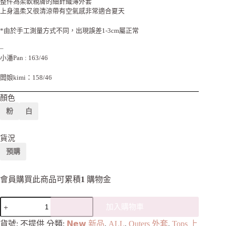
整件為柔軟親膚的細針織薄外套
上身溫柔又很清涼帶有空氣感非常適合夏天
*由於手工測量方式不同，出現誤差1-3cm屬正常
–
小潘Pan : 163/46
闆娘kimi：158/46
顏色
粉
白
貨況
預購
會員購買此商品可累積
1
購物金
加入購物車
A
貨號:
不提供
分類:
𝗡𝗲𝘄 新品
,
ALL
,
Outers 外套
,
Tops 上