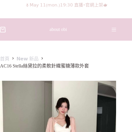
𝖨𝖦 𝖱𝖾𝖾𝗅𝗌影片 隨意留言抽獎🧸🩰
about obi
首頁
𝗡𝗲𝘄 新品
AC16 Stella絲黛拉的柔軟針織蜜糖薄款外套