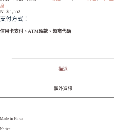
l
身
t
NT$
1,552
e
支付方式：
r
n
a
信用卡支付、ATM匯款、超商代碼
t
i
v
e
:
描述
額外資訊
Made in Korea
Notice