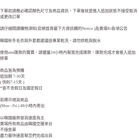
下單前請務必確認顏色尺寸及商品資訊，下單後就是進入追加狀態不接受取消
或更改訂單
請仔細閱讀購物須知(官網首頁最下方資訊欄的Notice )及賣場IG各項公告
韓國秋冬毛衣與外套都建議送專業乾洗，請勿烘乾與脫水
使用atm匯款的寶寶，請儘量24小時內幫我完成匯款，匯款完成才會進入追加
排單
商品皆為預購
追加期 7-30天
( 快則7-15天 )
*皆不含假日及國定假日
若標示現貨商品
(Mon.- Fri.) 48小時內寄出
以韓國廠商發貨速度為主
賣場所有商品由韓國空運來台
不接急單
盡力最快速度幫您們完成出貨