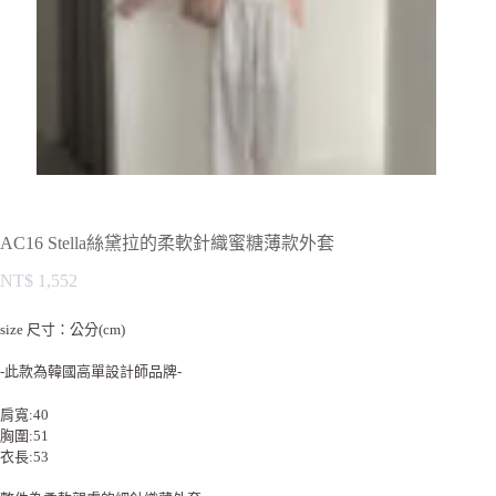
AC16 Stella絲黛拉的柔軟針織蜜糖薄款外套
NT$
1,552
size 尺寸：公分(cm)
-此款為韓國高單設計師品牌-
肩寬:40
胸圍:51
衣長:53