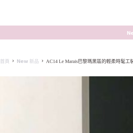
𝗡
首頁
𝗡𝗲𝘄 新品
AC14 Le Marais巴黎瑪黑區的輕柔時