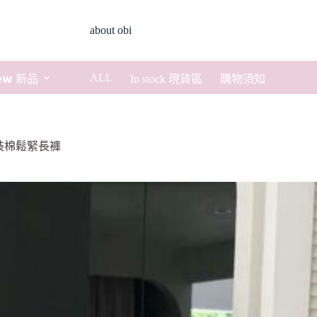
about obi
ALL
𝗲𝘄 新品
In stock 現貨區
購物須知
髦工裝棉鬆緊長褲