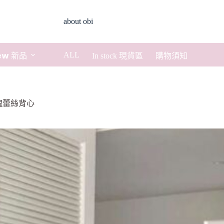
about obi
ALL
𝗲𝘄 新品
In stock 現貨區
購物須知
玫瑰蕾絲背心