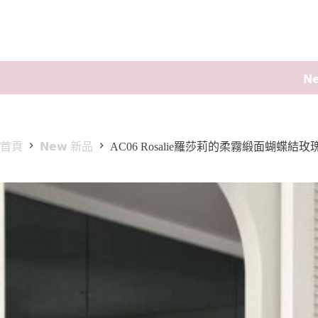
𝗡
首頁
𝗡𝗲𝘄 新品
AC06 Rosalie羅莎莉的柔霧緞面蝴蝶結