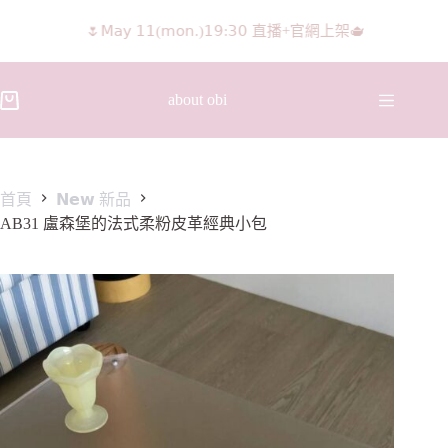
🌷𝖬𝖺𝗒 𝟣𝟣(𝗆𝗈𝗇.)𝟣𝟫:𝟥𝟢 直播+官網上架🫖
about obi
首頁
𝗡𝗲𝘄 新品
AB31 盧森堡的法式柔粉皮革經典小包