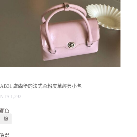
AB31 盧森堡的法式柔粉皮革經典小包
NT$
1,292
顏色
粉
貨況