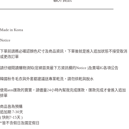
Made in Korea
Notice
下單前請務必確認顏色尺寸及商品資訊，下單後就是進入追加狀態不接受取消
或更改訂單
請仔細閱讀購物須知(官網首頁最下方資訊欄的Notice )及賣場IG各項公告
韓國秋冬毛衣與外套都建議送專業乾洗，請勿烘乾與脫水
使用atm匯款的寶寶，請儘量24小時內幫我完成匯款，匯款完成才會進入追加
排單
商品皆為預購
追加期 7-30天
( 快則7-15天 )
*皆不含假日及國定假日