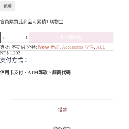
預購
會員購買此商品可累積
1
購物金
加入購物車
A
貨號:
不提供
分類:
𝗡𝗲𝘄 新品
,
Accessories 配件
,
ALL
l
NT$
1,292
t
支付方式：
e
r
n
信用卡支付、ATM匯款、超商代碼
a
t
i
v
e
:
描述
額外資訊