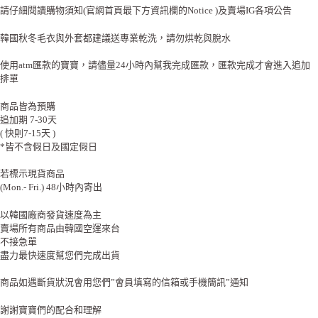
請仔細閱讀購物須知(官網首頁最下方資訊欄的Notice )及賣場IG各項公告
韓國秋冬毛衣與外套都建議送專業乾洗，請勿烘乾與脫水
使用atm匯款的寶寶，請儘量24小時內幫我完成匯款，匯款完成才會進入追加
排單
商品皆為預購
追加期 7-30天
( 快則7-15天 )
*皆不含假日及國定假日
若標示現貨商品
(Mon.- Fri.) 48小時內寄出
以韓國廠商發貨速度為主
賣場所有商品由韓國空運來台
不接急單
盡力最快速度幫您們完成出貨
商品如遇斷貨狀況會用您們”會員填寫的信箱或手機簡訊”通知
謝謝寶寶們的配合和理解