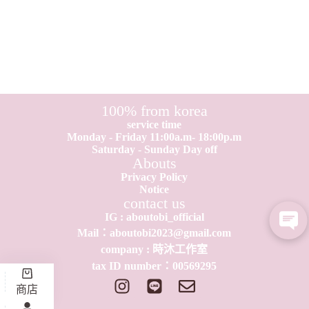
100% from korea
service time
Monday - Friday 11:00a.m- 18:00p.m
Saturday - Sunday Day off
Abouts
Privacy Policy
Notice
contact us
IG : aboutobi_official
Mail：aboutobi2023@gmail.com
company : 時沐工作室
tax ID number：0​0​569295
商店