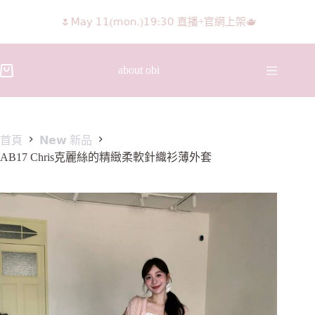
𝖨𝖦 𝖱𝖾𝖾𝗅𝗌影片 隨意留言抽獎🧸🩰
about obi
首頁
𝗡𝗲𝘄 新品
AB17 Chris克麗絲的精緻柔軟針織衫薄外套