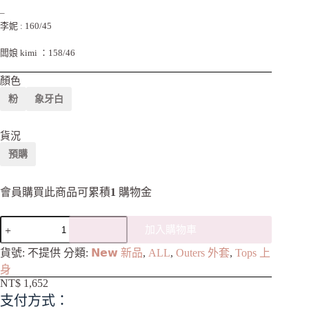
–
李妮 : 160/45
闆娘 kimi ：158/46
顏色
粉
象牙白
貨況
預購
會員購買此商品可累積
1
購物金
加入購物車
A
貨號:
不提供
分類:
𝗡𝗲𝘄 新品
,
ALL
,
Outers 外套
,
Tops 上
l
身
t
NT$
1,652
e
支付方式：
r