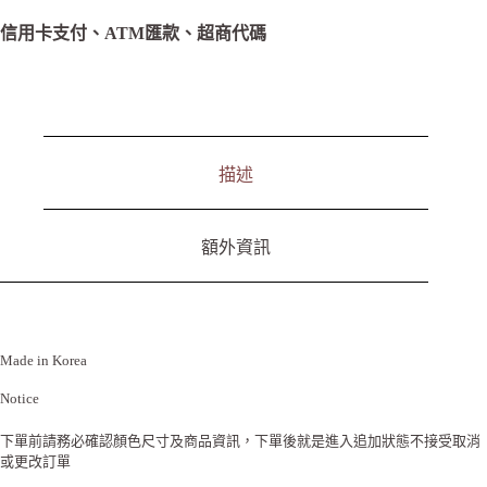
n
a
信用卡支付、ATM匯款、超商代碼
t
i
v
e
:
描述
額外資訊
Made in Korea
Notice
下單前請務必確認顏色尺寸及商品資訊，下單後就是進入追加狀態不接受取消
或更改訂單