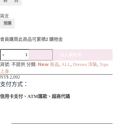
粉
白
貨況
預購
會員購買此商品可累積
2
購物金
加入購物車
A
貨號:
不提供
分類:
𝗡𝗲𝘄 新品
,
ALL
,
Dresses 洋裝
,
Tops
l
上身
t
NT$
2,092
e
支付方式：
r
n
a
信用卡支付、ATM匯款、超商代碼
t
i
v
e
: