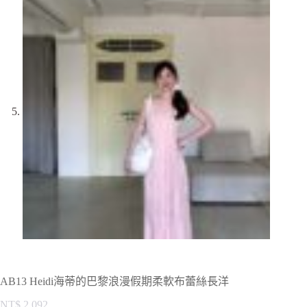
AB13 Heidi海蒂的巴黎浪漫假期柔軟布蕾絲長洋
NT$
2,092