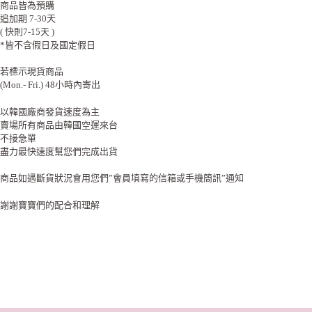
商品皆為預購
追加期 7-30天
( 快則7-15天 )
*皆不含假日及國定假日
若標示現貨商品
(Mon.- Fri.) 48小時內寄出
以韓國廠商發貨速度為主
賣場所有商品由韓國空運來台
不接急單
盡力最快速度幫您們完成出貨
商品如遇斷貨狀況會用您們”會員填寫的信箱或手機簡訊”通知
謝謝寶寶們的配合和理解