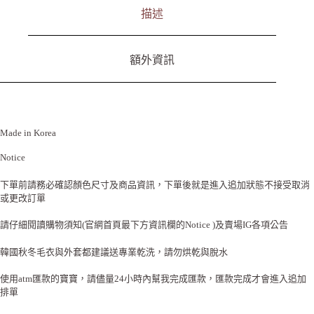
描述
額外資訊
Made in Korea
Notice
下單前請務必確認顏色尺寸及商品資訊，下單後就是進入追加狀態不接受取消
或更改訂單
請仔細閱讀購物須知(官網首頁最下方資訊欄的Notice )及賣場IG各項公告
韓國秋冬毛衣與外套都建議送專業乾洗，請勿烘乾與脫水
使用atm匯款的寶寶，請儘量24小時內幫我完成匯款，匯款完成才會進入追加
排單