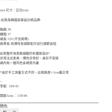
size 尺寸：公分(cm)
-此款為韓國高單設計師品牌-
胸圍:39
腰圍:37
裙長:120 (不含肩帶)
肩帶長:有彈性有調節釦可自行調節長短
此款整件為柔軟細膩的布蕾斯設計!
非常法式柔美，彈性非常好，身形不受限
裙內有一層同色系棉質內裏
*由於手工測量方式不同，出現誤差1-3cm屬正常
–
李妮 : 160/45
闆娘 kimi ：158/46
顏色