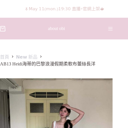
𝖨𝖦 𝖱𝖾𝖾𝗅𝗌影片 隨意留言抽獎🧸🩰
about obi
首頁
𝗡𝗲𝘄 新品
AB13 Heidi海蒂的巴黎浪漫假期柔軟布蕾絲長洋