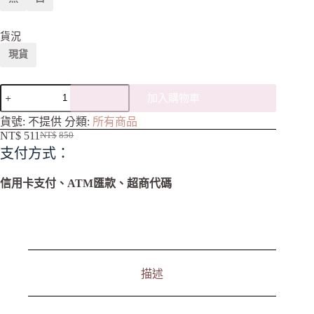
貨況
現貨
加入購物車
A
貨號:
不提供
分類:
所有商品
l
NT$
511
NT$
850
t
支付方式：
e
r
n
信用卡支付、ATM匯款、超商代碼
a
t
i
v
e
:
描述