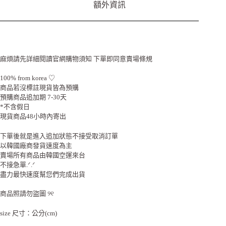
額外資訊
麻煩請先詳細閱讀官網購物須知 下單即同意賣場條規
100% from korea ♡
商品若沒標註現貨皆為預購
預購商品追加期 7-30天
*不含假日
現貨商品48小時內寄出
下單後就是進入追加狀態不接受取消訂單
以韓國廠商發貨速度為主
賣場所有商品由韓國空運來台
不接急單.ᐟ.ᐟ
盡力最快速度幫您們完成出貨
商品照請勿盜圖 ୨୧
size 尺寸：公分(cm)