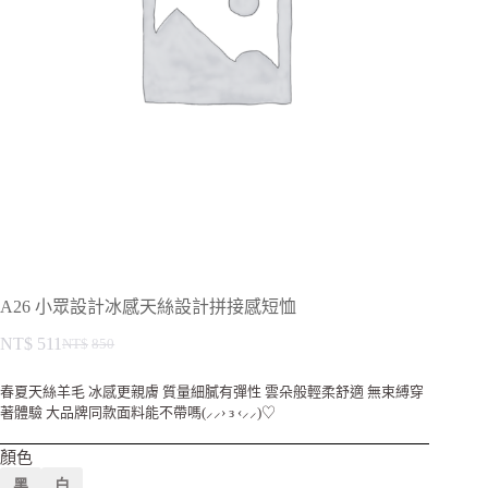
A26 小眾設計冰感天絲設計拼接感短恤
NT$
511
NT$
850
春夏天絲羊毛 冰感更親膚 質量細膩有彈性 雲朵般輕柔舒適 無束縛穿
著體驗 大品牌同款面料能不帶嗎(⸝⸝› з ‹⸝⸝)♡
顏色
黑
白