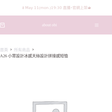
🌷𝖬𝖺𝗒 𝟣𝟣(𝗆𝗈𝗇.)𝟣𝟫:𝟥𝟢 直播+官網上架🫖
about obi
首頁
所有商品
A26 小眾設計冰感天絲設計拼接感短恤