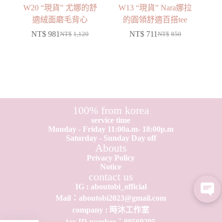
W20 “現貨” 尤娜的舒
W13 “現貨” Nara娜拉
適絨面磨毛背心
的圓領舒適百搭tee
NT$
981
NT$
711
NT$
1,120
NT$
850
100% from korea
service time
Monday - Friday 11:00a.m- 18:00p.m
Saturday - Sunday Day off
Abouts
Privacy Policy
Notice
contact us
IG : aboutobi_official
Mail：aboutobi2023@gmail.com
company : 時沐工作室
tax ID number：0​0​569295