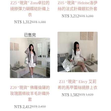
Z25 “現貨” Zora卓拉的
Z05 “現貨” Heloise洛伊
繞脖彈力蝴蝶結針織上
絲的法式針織銀扣外套
衣
NT$
3,212
NT$
3,280
NT$
1,312
NT$
1,380
已售完
Z11 “現貨” Elecy 艾莉
Z20 “現貨” 佛羅倫薩的
希的馬甲蕾絲繞脖上衣
玫瑰園條紋羊毛針織外
NT$
1,582
NT$
1,620
套
NT$
2,412
NT$
2,450