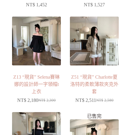
NT$
1,452
NT$
1,527
Z13 “現貨” Selena賽琳
Z51 “現貨” Charlotte夏
娜的設計師一字領帽t
洛特的柔軟薄款夾克外
上衣
套
NT$
2,180
NT$
2,511
NT$
2,300
NT$
2,580
已售完