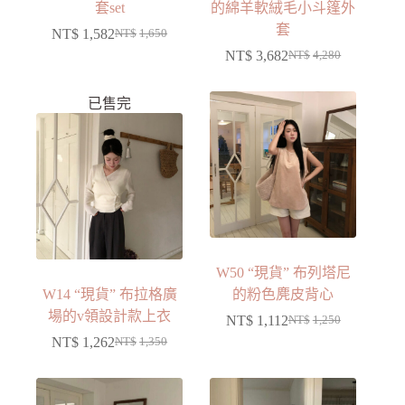
套set
的綿羊軟絨毛小斗篷外
套
NT$
1,582
NT$
1,650
NT$
3,682
NT$
4,280
已售完
W50 “現貨” 布列塔尼
W14 “現貨” 布拉格廣
的粉色麂皮背心
場的v領設計款上衣
NT$
1,112
NT$
1,250
NT$
1,262
NT$
1,350