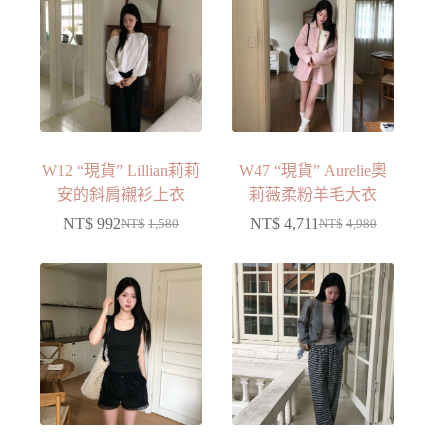
W12 “現貨” Lillian莉莉
W47 “現貨” Aurelie奧
安的斜肩襯衫上衣
莉薇柔粉羊毛大衣
NT$
992
NT$
4,711
NT$
1,580
NT$
4,980