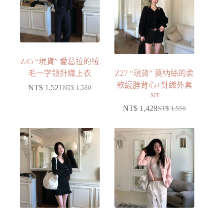
Z45 “現貨” 愛葛拉的絨
毛一字領針織上衣
Z27 “現貨” 莫納絲的柔
軟繞脖背心+針織外套
NT$
1,521
NT$
1,580
set
NT$
1,428
NT$
1,550