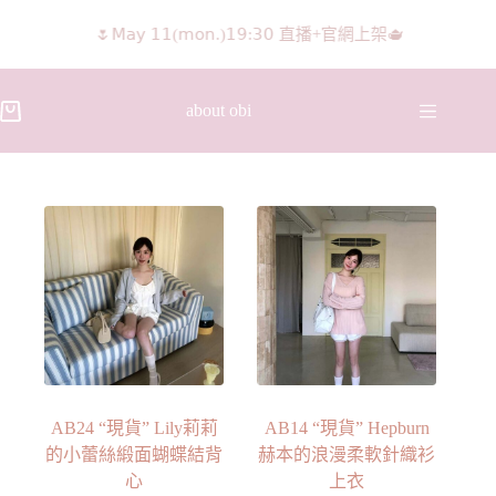
𝖨𝖦 𝖱𝖾𝖾𝗅𝗌影片 隨意留言抽獎🧸🩰
about obi
AB24 “現貨” Lily莉莉
AB14 “現貨” Hepburn
的小蕾絲緞面蝴蝶結背
赫本的浪漫柔軟針織衫
心
上衣