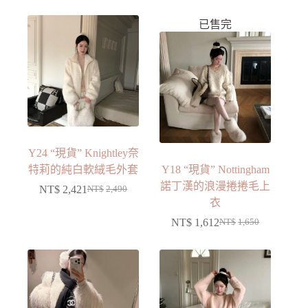
已售完
Y24 “現貨” Knightley奈
特莉的純白軟絨毛外套
Y18 “現貨” Nottingham
諾丁漢的浪漫捲捲毛上
NT$
2,421
NT$
2,490
衣
NT$
1,612
NT$
1,650