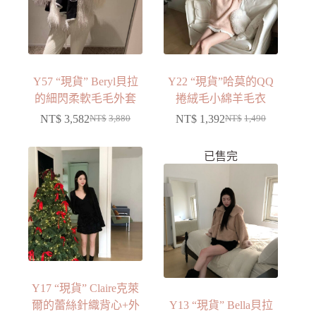
Y57 “現貨” Beryl貝拉
Y22 “現貨”哈莫的QQ
的細閃柔軟毛毛外套
捲絨毛小綿羊毛衣
NT$
3,582
NT$
1,392
NT$
3,880
NT$
1,490
已售完
Y17 “現貨” Claire克萊
爾的蕾絲針織背心+外
Y13 “現貨” Bella貝拉