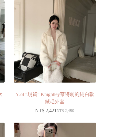
大
Y24 “現貨” Knightley奈特莉的純白軟
絨毛外套
NT$
2,421
NT$
2,490