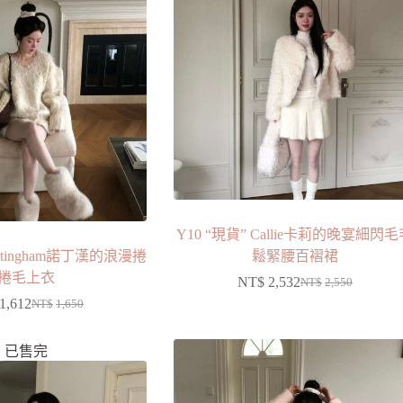
Y10 “現貨” Callie卡莉的晚宴細閃
ottingham諾丁漢的浪漫捲
鬆緊腰百褶裙
捲毛上衣
NT$
2,532
NT$
2,550
1,612
NT$
1,650
已售完