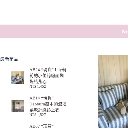
𝗡
最新商品
AB24 “現貨” Lily莉
莉的小蕾絲緞面蝴
蝶結背心
NT$
1,452
AB14 “現貨”
Hepburn赫本的浪漫
柔軟針織衫上衣
NT$
1,527
AB07 “現貨”