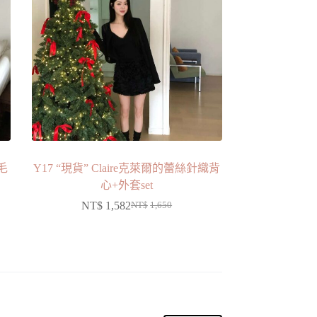
毛
Y17 “現貨” Claire克萊爾的蕾絲針織背
心+外套set
NT$
1,582
NT$
1,650