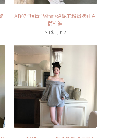
軟
AB07 “現貨” Winnie溫妮的粉嫩腮紅直
筒棉褲
NT$
1,952