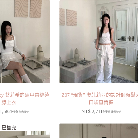
Elecy 艾莉希的馬甲蕾絲繞
Z07 “現貨” 奧菲莉亞的設計師時髦
脖上衣
口袋直筒褲
1,582
NT$
2,711
NT$
1,620
NT$
2,990
已售完