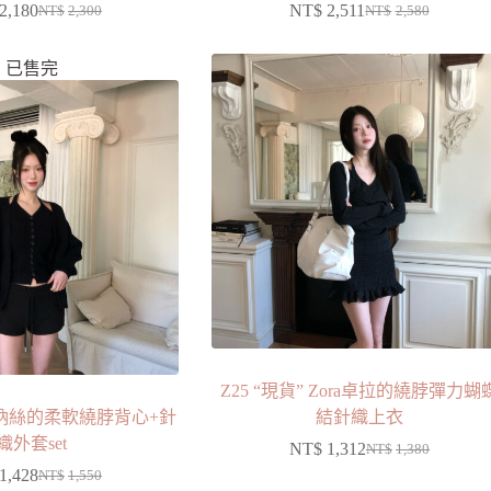
2,180
NT$
2,511
NT$
2,300
NT$
2,580
已售完
Z25 “現貨” Zora卓拉的繞脖彈力蝴
 莫納絲的柔軟繞脖背心+針
結針織上衣
織外套set
NT$
1,312
NT$
1,380
1,428
NT$
1,550