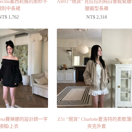
 Cecilia塞西莉雅的柔紗不
AB03 “現貨” 克拉拉的純白後鬆緊
規則中長裙
腿繭型長褲
NT$
1,762
NT$
2,318
Selena賽琳娜的設計師一字
Z51 “現貨” Charlotte夏洛特的柔軟
領帽t上衣
夾克外套