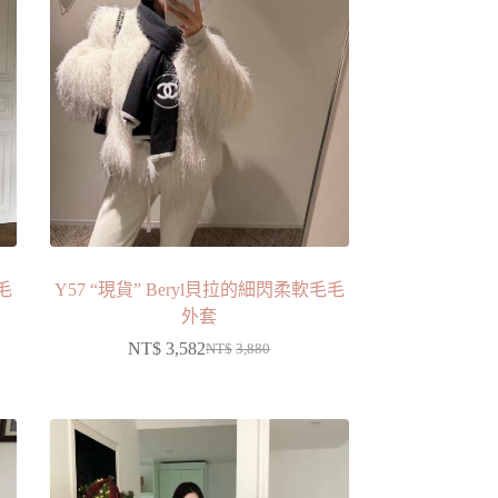
毛毛
Y57 “現貨” Beryl貝拉的細閃柔軟毛毛
外套
NT$
3,582
NT$
3,880