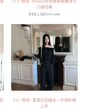
腰闊
Z14 “現貨” Hashina哈希娜鬆緊腰彈力
口袋短褲
NT$
1,565
NT$
1,680
薄款
Z45 “現貨” 愛葛拉的絨毛一字領針織
上衣