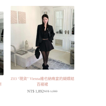
Z03 “現貨” Vienna維也納晚宴的蝴蝶結
羊
百褶裙
NT$
1,892
NT$
1,980