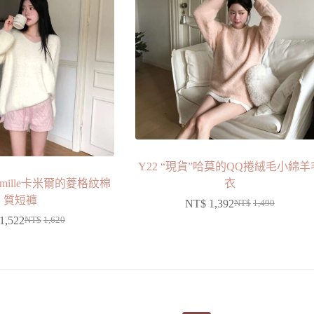
Y22 “現貨”哈莫的QQ捲絨毛小綿羊
Camille卡米爾的菱格紋棉
衣
質短褲
NT$
1,392
NT$
1,490
1,522
NT$
1,620