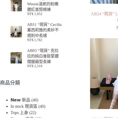
Winnie溫妮的粉嫩
腮紅直筒棉褲
AB24 “現貨
NT$
1,952
AB11 “現貨” Cecilia
塞西莉雅的柔紗不
規則中長裙
NT$
1,762
AB03 “現貨” 克拉
拉的純白後鬆緊腰
闊腿繭型長褲
NT$
2,318
商品分類
𝗡𝗲𝘄 新品
40
In stock 現貨區
40
Tops 上身
22