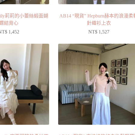
” Lily莉莉的小蕾絲緞面蝴
AB14 “現貨” Hepburn赫本的浪漫柔
蝶結背心
針織衫上衣
NT$
1,452
NT$
1,527