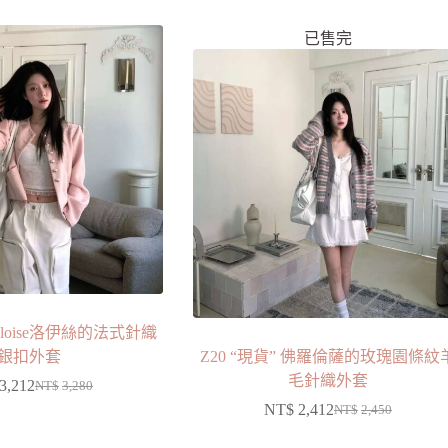
已售完
Heloise洛伊絲的法式針織
銀扣外套
Z20 “現貨” 佛羅倫薩的玫瑰園條紋
毛針織外套
3,212
NT$
3,280
NT$
2,412
NT$
2,450