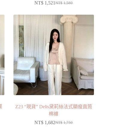
NT$
1,521
NT$
1,580
蝶
Z23 “現貨” Delis黛莉絲法式顯瘦直筒
棉褲
NT$
1,682
NT$
1,750